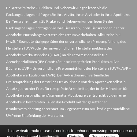
Bei Arzneimitteln: Zu Risiken und Nebenwirkungen lesen Sie die
Packungsbeilage und fragen Sie Ihre Ärztin, Ihren Arzt oder in Ihrer Apotheke.
Bei Tierarzneimitteln: Zu Risiken und Nebenwirkungen lesen Sie die
Packungsbeilage und fragen Sie Ihre Tierärztin, Ihren Tierarzt oder in Ihrer
Apotheke. Nur solange Vorrat reicht. Irrtum vorbehalten. Alle Preise inkl.
MwSt. * Sparpotential gegenüber der unverbindlichen Preisempfehlung des
Herstellers (UVP) oder der unverbindlichen Herstellermeldung des
Apothekenverkaufspreises (UAVP) an die Informationsstelle für
Arzneispezialitäten (IFA GmbH) / nur bei rezeptfreien Produkten außer
Büchern. UVP = Unverbindliche Preisempfehlung des Herstellers (UVP). AVP =
Apothekenverkaufspreis (AVP). Der AVP ist keine unverbindliche
Preisempfehlung der Hersteller. Der AVP ist ein von den Apotheken selbst in
Ansatz gebrachter Preis für rezeptfreie Arzneimittel, der in der Höhe dem für
Apotheken verbindlichen Arzneimittel Abgabepreis entspricht, zu dem eine
Apotheke in bestimmten Fällen das Produkt mit der gesetzlichen
Krankenversicherung abrechnet. Im Gegensatz zum AVP ist die gebräuchliche
UVP eine Empfehlung der Hersteller.
This website makes use of cookies to enhance browsing experience and
provide additional functionality.
Details
Privacy policy