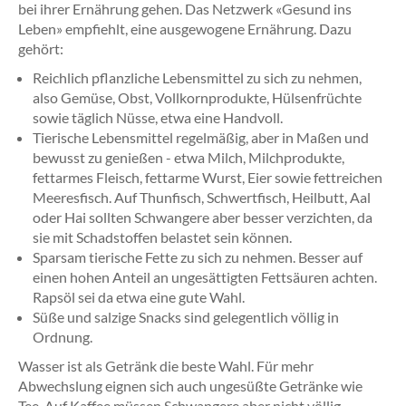
bei ihrer Ernährung gehen. Das Netzwerk «Gesund ins
Leben» empfiehlt, eine ausgewogene Ernährung. Dazu
gehört:
Reichlich pflanzliche Lebensmittel zu sich zu nehmen,
also Gemüse, Obst, Vollkornprodukte, Hülsenfrüchte
sowie täglich Nüsse, etwa eine Handvoll.
Tierische Lebensmittel regelmäßig, aber in Maßen und
bewusst zu genießen - etwa Milch, Milchprodukte,
fettarmes Fleisch, fettarme Wurst, Eier sowie fettreichen
Meeresfisch. Auf Thunfisch, Schwertfisch, Heilbutt, Aal
oder Hai sollten Schwangere aber besser verzichten, da
sie mit Schadstoffen belastet sein können.
Sparsam tierische Fette zu sich zu nehmen. Besser auf
einen hohen Anteil an ungesättigten Fettsäuren achten.
Rapsöl sei da etwa eine gute Wahl.
Süße und salzige Snacks sind gelegentlich völlig in
Ordnung.
Wasser ist als Getränk die beste Wahl. Für mehr
Abwechslung eignen sich auch ungesüßte Getränke wie
Tee. Auf Kaffee müssen Schwangere aber nicht völlig