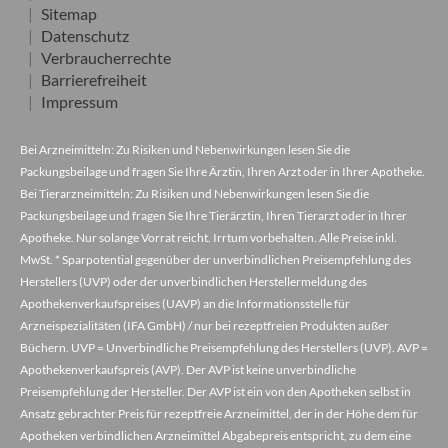
Sitemap
Datenschutz
Verbraucherrechte
Barrierefreiheit
Impressum
Bei Arzneimitteln: Zu Risiken und Nebenwirkungen lesen Sie die
Packungsbeilage und fragen Sie Ihre Ärztin, Ihren Arzt oder in Ihrer Apotheke.
Bei Tierarzneimitteln: Zu Risiken und Nebenwirkungen lesen Sie die
Packungsbeilage und fragen Sie Ihre Tierärztin, Ihren Tierarzt oder in Ihrer
Apotheke. Nur solange Vorrat reicht. Irrtum vorbehalten. Alle Preise inkl.
MwSt. * Sparpotential gegenüber der unverbindlichen Preisempfehlung des
Herstellers (UVP) oder der unverbindlichen Herstellermeldung des
Apothekenverkaufspreises (UAVP) an die Informationsstelle für
Arzneispezialitäten (IFA GmbH) / nur bei rezeptfreien Produkten außer
Büchern. UVP = Unverbindliche Preisempfehlung des Herstellers (UVP). AVP =
Apothekenverkaufspreis (AVP). Der AVP ist keine unverbindliche
Preisempfehlung der Hersteller. Der AVP ist ein von den Apotheken selbst in
Ansatz gebrachter Preis für rezeptfreie Arzneimittel, der in der Höhe dem für
Apotheken verbindlichen Arzneimittel Abgabepreis entspricht, zu dem eine