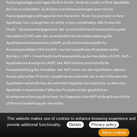
Packungsbeilage und fragen Sie Ihre Ärztin, Ihren Arzt oder in Ihrer Apotheke.
Bei Tierarzneimitteln: Zu Risiken und Nebenwirkungen lesen Sie die
Packungsbeilage und fragen Sie Ihre Tierärztin, Ihren Tierarzt oder in Ihrer
Apotheke. Nur solange Vorrat reicht. Irrtum vorbehalten. Alle Preise inkl.
MwSt. * Sparpotential gegenüber der unverbindlichen Preisempfehlung des
Herstellers (UVP) oder der unverbindlichen Herstellermeldung des
Apothekenverkaufspreises (UAVP) an die Informationsstelle für
Arzneispezialitäten (IFA GmbH) / nur bei rezeptfreien Produkten außer
Büchern. UVP = Unverbindliche Preisempfehlung des Herstellers (UVP). AVP =
Apothekenverkaufspreis (AVP). Der AVP ist keine unverbindliche
Preisempfehlung der Hersteller. Der AVP ist ein von den Apotheken selbst in
Ansatz gebrachter Preis für rezeptfreie Arzneimittel, der in der Höhe dem für
Apotheken verbindlichen Arzneimittel Abgabepreis entspricht, zu dem eine
Apotheke in bestimmten Fällen das Produkt mit der gesetzlichen
Krankenversicherung abrechnet. Im Gegensatz zum AVP ist die gebräuchliche
UVP eine Empfehlung der Hersteller.
This website makes use of cookies to enhance browsing experience and
provide additional functionality.
Details
Privacy policy
Allow cookies