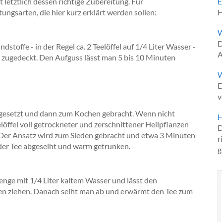
 letztlich dessen richtige Zubereitung. Für
E
ungsarten, die hier kurz erklärt werden sollen:
H
W
D
toffe - in der Regel ca. 2 Teelöffel auf 1/4 Liter Wasser -
A
 zugedeckt. Den Aufguss lässt man 5 bis 10 Minuten
W
E
v
ngesetzt und dann zum Kochen gebracht. Wenn nicht
H
öffel voll getrockneter und zerschnittener Heilpflanzen
D
. Der Ansatz wird zum Sieden gebracht und etwa 3 Minuten
r
 der Tee abgeseiht und warm getrunken.
g
nge mit 1/4 Liter kaltem Wasser und lässt den
den ziehen. Danach seiht man ab und erwärmt den Tee zum