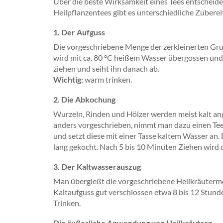
Über die beste Wirksamkeit eines Tees entscheidet
Heilpflanzentees gibt es unterschiedliche Zubereit
1. Der Aufguss
Die vorgeschriebene Menge der zerkleinerten Grunds
wird mit ca. 80 °C heißem Wasser übergossen und
ziehen und seiht ihn danach ab.
Wichtig:
warm trinken.
2. Die Abkochung
Wurzeln, Rinden und Hölzer werden meist kalt a
anders vorgeschrieben, nimmt man dazu einen Teel
und setzt diese mit einer Tasse kaltem Wasser an
lang gekocht. Nach 5 bis 10 Minuten Ziehen wird
3. Der Kaltwasserauszug
Man übergießt die vorgeschriebene Heilkräuterme
Kaltaufguss gut verschlossen etwa 8 bis 12 Stun
Trinken.
Die äußerliche Anwendung von Heilkräutern