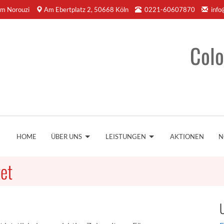
m Norouzi
Am Ebertplatz 2, 50668 Köln
0221-60607870
info
Colo
HOME
ÜBER UNS
LEISTUNGEN
AKTIONEN
N
tet
U