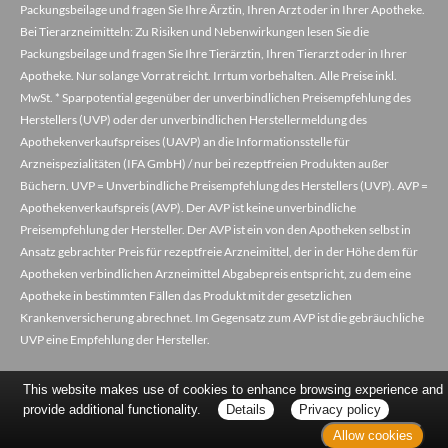
Packungsbeilage und fragen Sie Ihre Ärztin, Ihren Arzt oder in Ihrer Apotheke.
Bei Tierarzneimitteln: Zu Risiken und Nebenwirkungen lesen Sie die
Packungsbeilage und fragen Sie Ihre Tierärztin, Ihren Tierarzt oder in Ihrer
Apotheke. Nur solange Vorrat reicht. Irrtum vorbehalten. Alle Preise inkl.
MwSt. * Sparpotential gegenüber der unverbindlichen Preisempfehlung des
Herstellers (UVP) oder der unverbindlichen Herstellermeldung des
Apothekenverkaufspreises (UAVP) an die Informationsstelle für
Arzneispezialitäten (IFA GmbH) / nur bei rezeptfreien Produkten außer
Büchern. UVP = Unverbindliche Preisempfehlung des Herstellers (UVP). AVP =
Apothekenverkaufspreis (AVP). Der AVP ist keine unverbindliche
Preisempfehlung der Hersteller. Der AVP ist ein von den Apotheken selbst in
Ansatz gebrachter Preis für rezeptfreie Arzneimittel, der in der Höhe dem für
Apotheken verbindlichen Arzneimittel Abgabepreis entspricht, zu dem eine
Apotheke in bestimmten Fällen das Produkt mit der gesetzlichen
Krankenversicherung abrechnet. Im Gegensatz zum AVP ist die gebräuchliche
UVP eine Empfehlung der Hersteller.
This website makes use of cookies to enhance browsing experience and
provide additional functionality.
Details
Privacy policy
Allow cookies