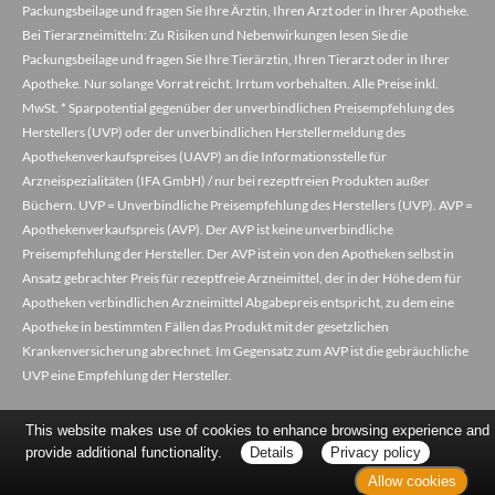
Packungsbeilage und fragen Sie Ihre Ärztin, Ihren Arzt oder in Ihrer Apotheke.
Bei Tierarzneimitteln: Zu Risiken und Nebenwirkungen lesen Sie die
Packungsbeilage und fragen Sie Ihre Tierärztin, Ihren Tierarzt oder in Ihrer
Apotheke. Nur solange Vorrat reicht. Irrtum vorbehalten. Alle Preise inkl.
MwSt. * Sparpotential gegenüber der unverbindlichen Preisempfehlung des
Herstellers (UVP) oder der unverbindlichen Herstellermeldung des
Apothekenverkaufspreises (UAVP) an die Informationsstelle für
Arzneispezialitäten (IFA GmbH) / nur bei rezeptfreien Produkten außer
Büchern. UVP = Unverbindliche Preisempfehlung des Herstellers (UVP). AVP =
Apothekenverkaufspreis (AVP). Der AVP ist keine unverbindliche
Preisempfehlung der Hersteller. Der AVP ist ein von den Apotheken selbst in
Ansatz gebrachter Preis für rezeptfreie Arzneimittel, der in der Höhe dem für
Apotheken verbindlichen Arzneimittel Abgabepreis entspricht, zu dem eine
Apotheke in bestimmten Fällen das Produkt mit der gesetzlichen
Krankenversicherung abrechnet. Im Gegensatz zum AVP ist die gebräuchliche
UVP eine Empfehlung der Hersteller.
This website makes use of cookies to enhance browsing experience and
provide additional functionality.
Details
Privacy policy
Allow cookies